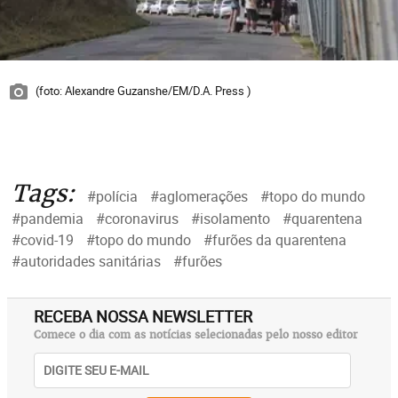
(foto: Alexandre Guzanshe/EM/D.A. Press )
Tags:
#polícia
#aglomerações
#topo do mundo
#pandemia
#coronavirus
#isolamento
#quarentena
#covid-19
#topo do mundo
#furões da quarentena
#autoridades sanitárias
#furões
RECEBA NOSSA NEWSLETTER
Comece o dia com as notícias selecionadas pelo nosso editor