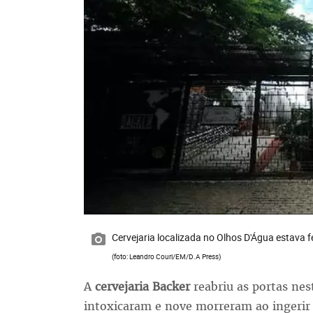
Cervejaria localizada no Olhos D'Água estava
(foto: Leandro Couri/EM/D.A Press)
A
cervejaria Backer
reabriu as portas nes
intoxicaram e nove morreram ao ingerir 