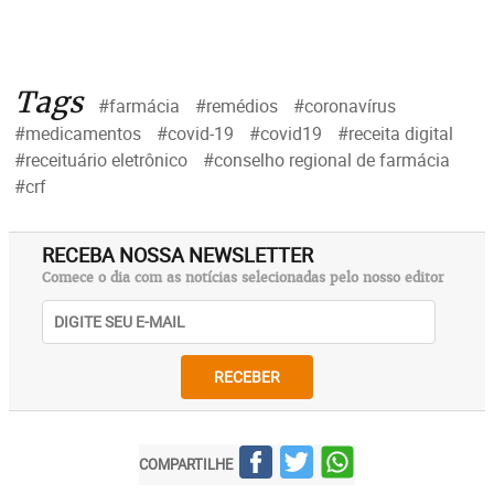
Tags
#farmácia
#remédios
#coronavírus
#medicamentos
#covid-19
#covid19
#receita digital
#receituário eletrônico
#conselho regional de farmácia
#crf
RECEBA NOSSA NEWSLETTER
Comece o dia com as notícias selecionadas pelo nosso editor
RECEBER
COMPARTILHE