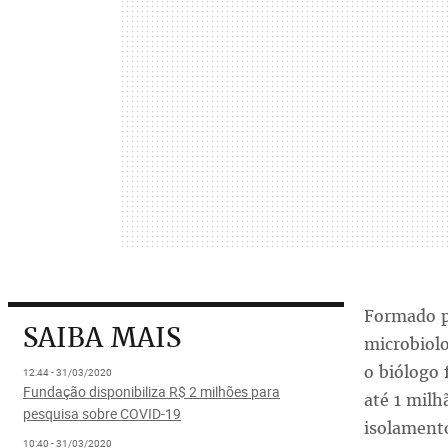
Formado p
SAIBA MAIS
microbiol
o biólogo 
12:44 - 31/03/2020
Fundação disponibiliza R$ 2 milhões para
até 1 milh
pesquisa sobre COVID-19
isolamento
10:40 - 31/03/2020