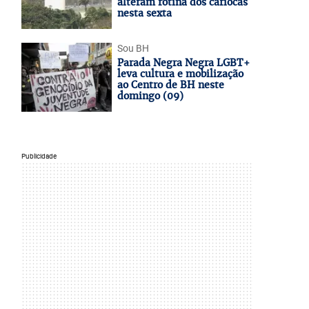
alteram rotina dos cariocas
nesta sexta
Sou BH
Parada Negra Negra LGBT+
leva cultura e mobilização
ao Centro de BH neste
domingo (09)
Publicidade