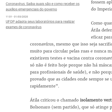
fossem apl
Coronavírus: Saiba quais são e como receber os
do Imperia
auxílios emergenciais do governo
11:01 - 31/03/2020
UFOP adapta seus laboratórios para realizar
Como quase
exames de coronavírus
Átila defe
eficaz par
coronavírus, mesmo que isso seja sacrif
muito para circular pelas ruas e nunca 
existirem testes e vacina contra corona
só não é feito hoje porque não há máscara
para profissionais de saúde), e não porq
provado que as cidades onde sempre se 
rapidamente”.
Átila criticou o chamado
isolamento vert
Bolsonaro (sem partido), que só atinge p