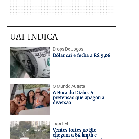
UAI INDICA
Drops De Jogos
Dólar cai e fecha a R$ 5,08
O Mundo Autista
A Boca do Diabo: A
pretensão que apagou a
diversão
Tupi FM
Ventos fortes no Rio
chegam a 84 km/h e