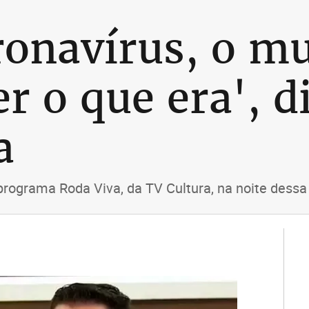
ronavírus, o m
er o que era', d
a
 programa Roda Viva, da TV Cultura, na noite dessa