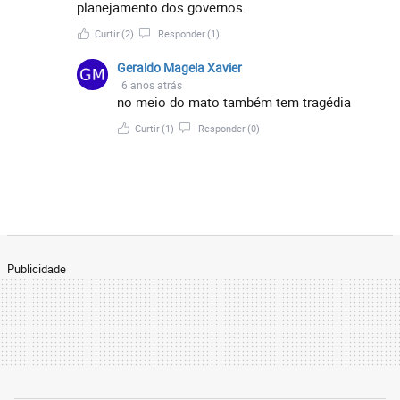
planejamento dos governos.
Curtir
(2)
Responder
(1)
Geraldo Magela Xavier
6 anos atrás
no meio do mato também tem tragédia
Curtir
(1)
Responder
(0)
Publicidade