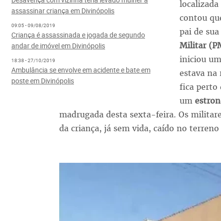
localizada
assassinar criança em Divinópolis
contou qu
09:05 - 09/08/2019
pai de sua
Criança é assassinada e jogada de segundo
Militar (P
andar de imóvel em Divinópolis
iniciou u
18:38 - 27/10/2019
Ambulância se envolve em acidente e bate em
estava na 
poste em Divinópolis
fica perto
um
estron
madrugada desta sexta-feira. Os militar
da criança, já sem vida, caído no terreno