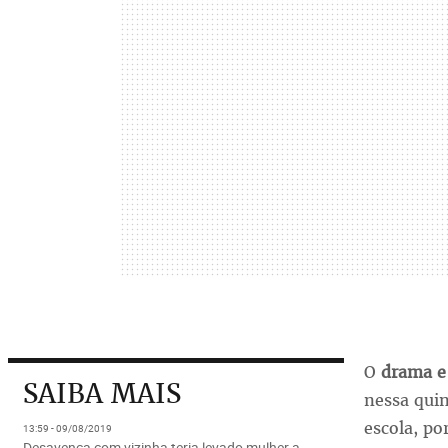
O
drama e
SAIBA MAIS
nessa quin
escola, po
13:59 - 09/08/2019
Desavença com vizinha teria levado mulher a