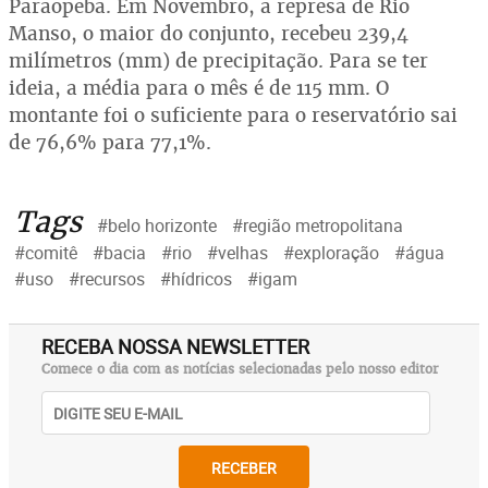
Paraopeba. Em Novembro, a represa de Rio
Manso, o maior do conjunto, recebeu 239,4
milímetros (mm) de precipitação. Para se ter
ideia, a média para o mês é de 115 mm. O
montante foi o suficiente para o reservatório sai
de 76,6% para 77,1%.
Tags
#belo horizonte
#região metropolitana
#comitê
#bacia
#rio
#velhas
#exploração
#água
#uso
#recursos
#hídricos
#igam
RECEBA NOSSA NEWSLETTER
Comece o dia com as notícias selecionadas pelo nosso editor
RECEBER