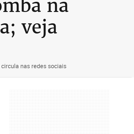
omba na
a; veja
ircula nas redes sociais