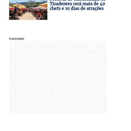
Tiradentes terá mais de 40
chefs e 10 dias de atrações
Publicidade