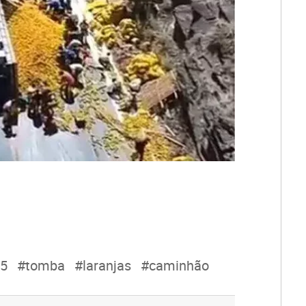
65
#tomba
#laranjas
#caminhão