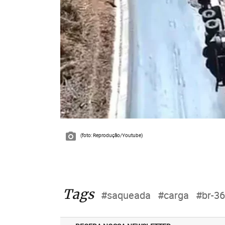
(foto: Reprodução/Youtube)
Tags
#saqueada
#carga
#br-3