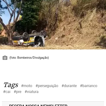
(foto: Bombeiros/Divulgação)
Tags
#moto
#perseguição
#durante
#barranco
#cai
#pre
#viatura