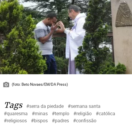
(foto: Beto Novaes/EM/DA Press)
Tags
#serra da piedade
#semana santa
#quaresma
#minas
#templo
#religião
#católica
#religiosos
#bispos
#padres
#confissão