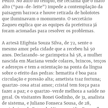
Pedro. No adro do templo, ele reclama que o mato
alto (“pau-de-leite”) impede a contemplação da
paisagem barroca e houve retirada de holofotes
que iluminavam o monumento. O secretário
Zaqueu explica que as equipes da prefeitura já
foram acionadas para resolver os problemas.
A artesã Efigênia Souza Silva, de 72, sente o
mesmo amor pela cidade que a recebeu há 50
anos. Declarando-se garimpeira há 58, a mulher
nascida em Mariana vende colares, brincos, terços
e adereços e tem a orientação na ponta da língua
sobre o efeito das pedras: hematita é boa para
circulação e pressão alta; ametista traz fortuna;
quartzo-rosa atrai amor; cristal tem força para
fazer a paz; e o quartzo-verde melhora a saúde no
geral. Os visitantes Ronei Godinho, de 31, analista
de sistema, e Juliano Fonseca Sousa, de 28,