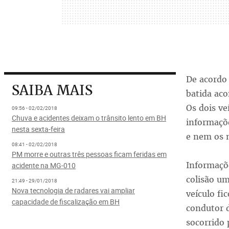
De acordo 
SAIBA MAIS
batida aco
Os dois ve
09:56 - 02/02/2018
Chuva e acidentes deixam o trânsito lento em BH
informaçõe
nesta sexta-feira
e nem os 
08:41 - 02/02/2018
PM morre e outras três pessoas ficam feridas em
Informaçõ
acidente na MG-010
colisão um
21:49 - 29/01/2018
Nova tecnologia de radares vai ampliar
veículo fi
capacidade de fiscalização em BH
condutor d
socorrido