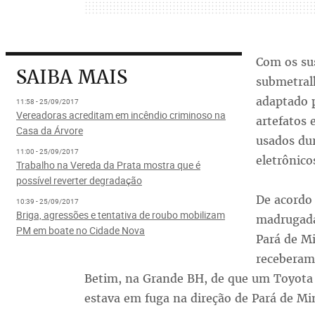
Com os sus
SAIBA MAIS
submetralh
adaptado p
11:58 - 25/09/2017
Vereadoras acreditam em incêndio criminoso na
artefatos 
Casa da Árvore
usados dur
11:00 - 25/09/2017
eletrônico
Trabalho na Vereda da Prata mostra que é
possível reverter degradação
De acordo
10:39 - 25/09/2017
Briga, agressões e tentativa de roubo mobilizam
madrugada,
PM em boate no Cidade Nova
Pará de M
receberam
Betim, na Grande BH, de que um Toyota E
estava em fuga na direção de Pará de Mi