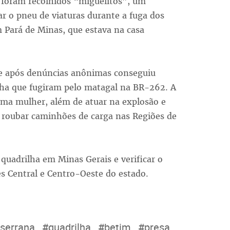
 foram recolhidos “miguelitos”, um
ar o pneu de viaturas durante a fuga dos
 Pará de Minas, que estava na casa
 e após denúncias anônimas conseguiu
lha que fugiram pelo matagal na BR-262. A
ma mulher, além de atuar na explosão e
de roubar caminhões de carga nas Regiões de
a quadrilha em Minas Gerais e verificar o
s Central e Centro-Oeste do estado.
serrana
#quadrilha
#betim
#presa