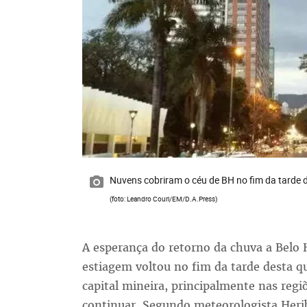
Nuvens cobriram o céu de BH no fim da tarde d
(foto: Leandro Couri/EM/D.A.Press)
A esperança do retorno da chuva a Belo 
estiagem voltou no fim da tarde desta q
capital mineira, principalmente nas regi
continuar. Segundo meteorologista Herib