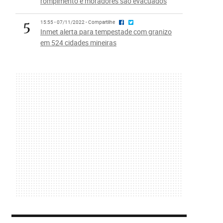
rompimento e moradores são evacuados
5
15:55 - 07/11/2022 - Compartilhe
Inmet alerta para tempestade com granizo
em 524 cidades mineiras