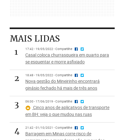
MAIS LIDAS
1
17:42 - 19/05/2022 - Compartilhe
Casal coloca churrasqueira em quarto para
se esquentar e morre asfixiado
2
18:48 - 19/05/2022 - Compartilhe
Nova gestão do Mineirinho encontrará
ginásio fechado há mais de três anos
3
06:00 - 17/06/2019 - Compartilhe
Cinco anos de aplicativos de transporte
em BH: veja o que mudou nas ruas
4
21:42 - 01/10/2021 - Compartilhe
Barragem em Minas corre risco de