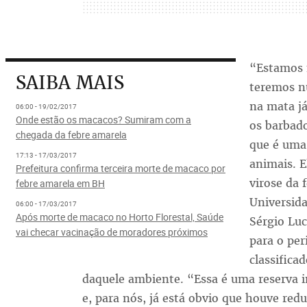
“Estamos 
SAIBA MAIS
teremos n
na mata já
06:00 - 19/02/2017
Onde estão os macacos? Sumiram com a
os barbado
chegada da febre amarela
que é uma 
17:13 - 17/03/2017
animais. E
Prefeitura confirma terceira morte de macaco por
virose da 
febre amarela em BH
Universida
06:00 - 17/03/2017
Após morte de macaco no Horto Florestal, Saúde
Sérgio Lu
vai checar vacinação de moradores próximos
para o per
classifica
daquele ambiente. “Essa é uma reserva i
e, para nós, já está obvio que houve red