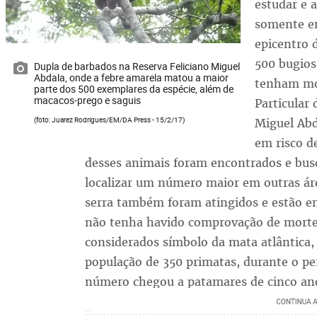
estudar e 
somente em
epicentro 
500 bugio
Dupla de barbados na Reserva Feliciano Miguel
Abdala, onde a febre amarela matou a maior
tenham mor
parte dos 500 exemplares da espécie, além de
macacos-prego e saguis
Particular
(foto: Juarez Rodrigues/EM/DA Press - 15/2/17)
Miguel Abd
em risco d
desses animais foram encontrados e busc
localizar um número maior em outras ár
serra também foram atingidos e estão 
não tenha havido comprovação de mortes
considerados símbolo da mata atlântica,
população de 350 primatas, durante o pe
número chegou a patamares de cinco ano