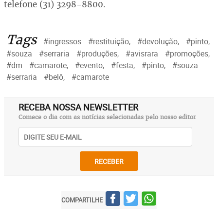
telefone (31) 3298-8800.
Tags
#ingressos
#restituição,
#devolução,
#pinto,
#souza
#serraria
#produções,
#avisrara
#promoções,
#dm
#camarote,
#evento,
#festa,
#pinto,
#souza
#serraria
#belô,
#camarote
RECEBA NOSSA NEWSLETTER
Comece o dia com as notícias selecionadas pelo nosso editor
RECEBER
COMPARTILHE