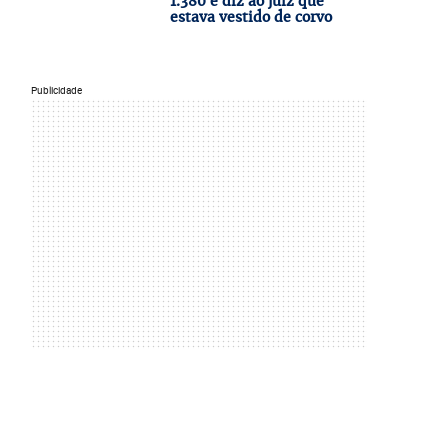
1.380 e diz ao juiz que
estava vestido de corvo
Publicidade