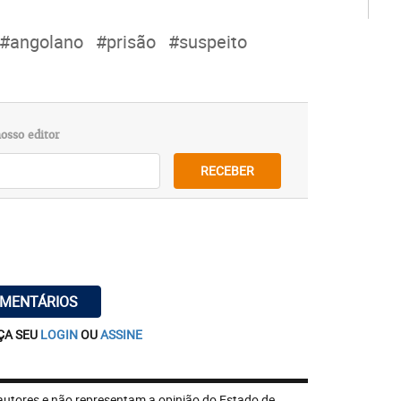
#angolano
#prisão
#suspeito
osso editor
RECEBER
OMENTÁRIOS
ÇA SEU
LOGIN
OU
ASSINE
autores e não representam a opinião do Estado de