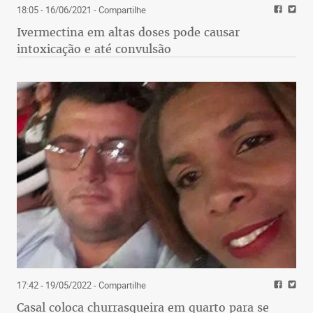
18:05 - 16/06/2021
- Compartilhe
Ivermectina em altas doses pode causar
intoxicação e até convulsão
17:42 - 19/05/2022
- Compartilhe
Casal coloca churrasqueira em quarto para se