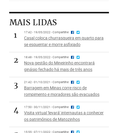
MAIS LIDAS
1
17:42 - 19/05/2022 - Compartilhe
Casal coloca churrasqueira em quarto para
se esquentar e morre asfixiado
2
18:48 - 19/05/2022 - Compartilhe
Nova gestão do Mineirinho encontrará
ginásio fechado há mais de três anos
3
21:42 - 01/10/2021 - Compartilhe
Barragem em Minas corre risco de
rompimento e moradores são evacuados
4
17:50 - 30/11/2021 - Compartilhe
Visita virtual 'levará' internautas a conhecer
os patrimônios de Matozinhos
15:55 - 07/11/2022 - Compartilhe