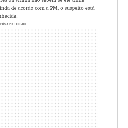
res da vítima não sabem se ele tinha
inda de acordo com a PM, o suspeito está
nhecida.