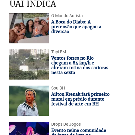
UAI INDICA
O Mundo Autista
A Boca do Diabo: A
pretensão que apagou a
diversão
Tupi FM
Ventos fortes no Rio
chegam a 84 km/h e
alteram rotina dos cariocas
nesta sexta
Sou BH
Ailton Krenak fará primeiro
mural em prédio durante
festival de arte em BH
Drops De Jogos
Evento reúne comunidade