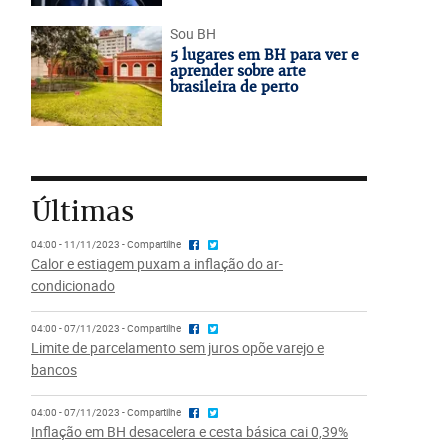
Sou BH
5 lugares em BH para ver e
aprender sobre arte
brasileira de perto
Últimas
04:00 - 11/11/2023 - Compartilhe
Calor e estiagem puxam a inflação do ar-
condicionado
04:00 - 07/11/2023 - Compartilhe
Limite de parcelamento sem juros opõe varejo e
bancos
04:00 - 07/11/2023 - Compartilhe
Inflação em BH desacelera e cesta básica cai 0,39%