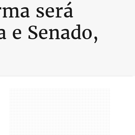
rma será
a e Senado,