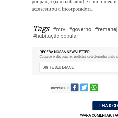
poupança (sem subsídio) e com o mesmo
acrescentou a incorporadora.
Tags
#mrv
#governo
#remane
#habitação popular
RECEBA NOSSA NEWSLETTER
Comece o dia com as notícias selecionadas pelo n
COMPARTILHE
LEIA 0 C
*PARA COMENTAR, FA