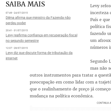
SAIBA MAIS
Levy refor
incerteza
07:49 - 24/07/2015
Dilma afirma que ministro da Fazenda não
País e que
perdeu poder
política f
20:41 - 31/07/2015
fazendo um
Levy reafirma confiança em recuperação fiscal
um afroux
no segundo semestre
números i
12:37 - 28/07/2015
Levy diz que discute forma de tributação da
internet
Segundo L
mas não s
outros instrumentos para tratar a questã
preocupação em como lidar com a trajetór
que o realinhamento de preço já começo
mudança na política econômica.