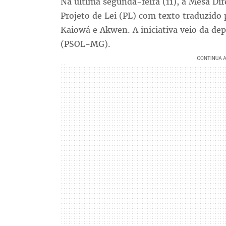
Na última segunda-feira (11), a Mesa Di
Projeto de Lei (PL) com texto traduzido 
Kaiowá e Akwen. A iniciativa veio da dep
(PSOL-MG).