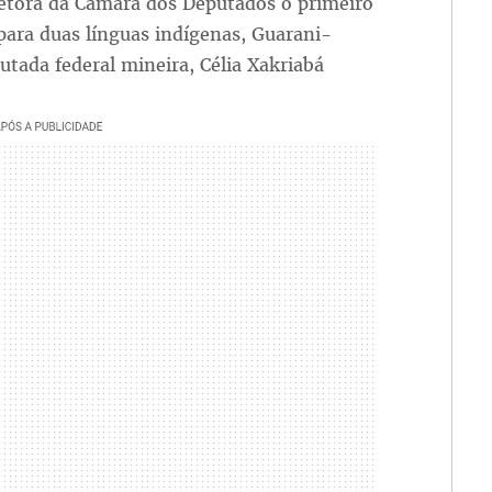
retora da Câmara dos Deputados o primeiro
para duas línguas indígenas, Guarani-
utada federal mineira, Célia Xakriabá