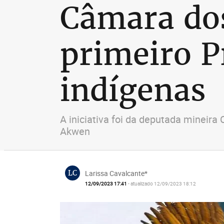
Câmara do
primeiro P
indígenas
A iniciativa foi da deputada mineir
Akwen
LC
Larissa Cavalcante*
12/09/2023 17:41
- atualizado 12/09/2023 18:12