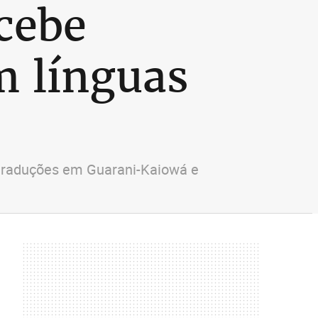
cebe
m línguas
m traduções em Guarani-Kaiowá e