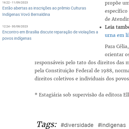
propõe um
16:22 - 11/09/2023
Estão abertas as inscrições ao prêmio Culturas
específico
Indígenas Vovó Bernaldina
de Atendi
Leia tam
12:24 - 30/08/2023
Encontro em Brasília discute reparação de violações a
urna em l
povos indígenas
Para Célia
orientar o
responsáveis pelo tato dos direitos das 
pela Constituição Federal de 1988, norm
direitos coletivos e individuais dos povos
* Estagiária sob supervisão da editora El
Tags:
#diversidade
#indigenas