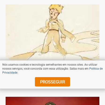
Nós usamos cookies e tecnologia semelhantes em nossos sites. Ao utilizar
nossos serviços, você concorda com essa utilização. Saiba mais em
Política de
Privacidade
.
06:00 - 28/04/2023
- Compartilhe
Clássico 'O pequeno príncipe' completa 80 anos
PROSSEGUIR
muito além dos clichês