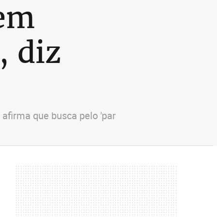
 em
 diz
 afirma que busca pelo 'par