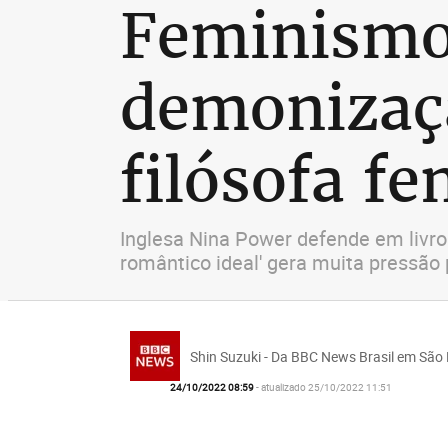
Feminismo 
demonizaç
filósofa fe
Inglesa Nina Power defende em livro
romântico ideal' gera muita pressão
Shin Suzuki - Da BBC News Brasil em São
24/10/2022 08:59
- atualizado 25/10/2022 11:51