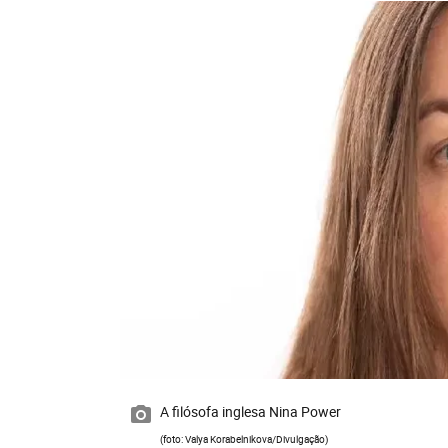
A filósofa inglesa Nina Power
(foto: Valya Korabelnikova/Divulgação)