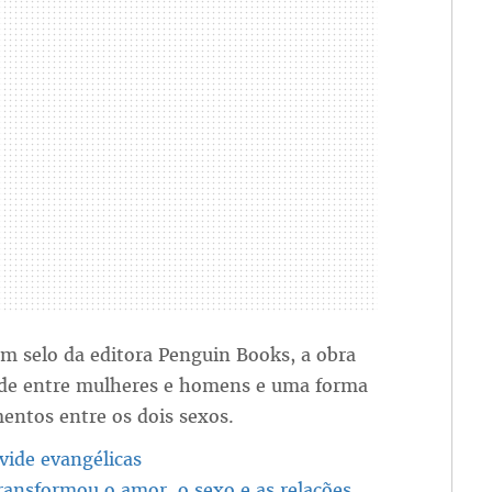
m selo da editora Penguin Books, a obra
dade entre mulheres e homens e uma forma
entos entre os dois sexos.
ide evangélicas
transformou o amor, o sexo e as relações