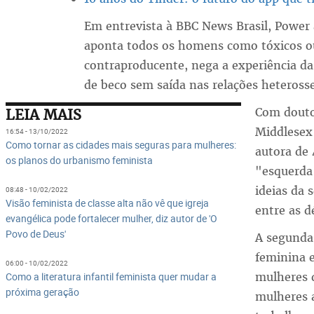
Em entrevista à BBC News Brasil, Power
aponta todos os homens como tóxicos ou
contraproducente, nega a experiência da
de beco sem saída nas relações heterosse
Com douto
LEIA MAIS
Middlesex 
16:54 - 13/10/2022
Como tornar as cidades mais seguras para mulheres:
autora de 
os planos do urbanismo feminista
"esquerda 
ideias da
08:48 - 10/02/2022
Visão feminista de classe alta não vê que igreja
entre as d
evangélica pode fortalecer mulher, diz autor de 'O
Povo de Deus'
A segunda 
feminina 
06:00 - 10/02/2022
mulheres d
Como a literatura infantil feminista quer mudar a
próxima geração
mulheres a