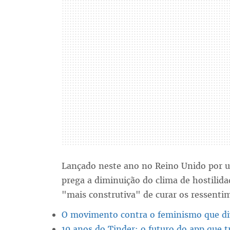
Lançado neste ano no Reino Unido por u
prega a diminuição do clima de hostili
"mais construtiva" de curar os ressentim
O movimento contra o feminismo que div
10 anos do Tinder: o futuro do app que 