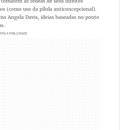
 tomarem as rédeas de seus direitos
os (como uso da pílula anticoncepcional).
mo Angela Davis, ideias baseadas no ponto
as.