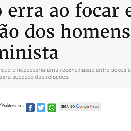
erra ao focar
ão dos homens,
minista
 que é necessária uma reconciliação entre sexos e
 para sucesso das relações.
 Paulo
COMPARTILHE
SIGA NO