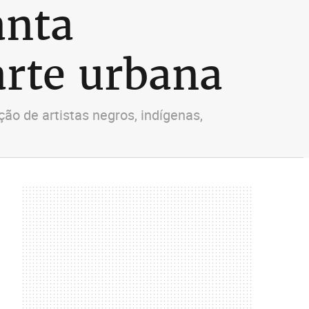
anta
arte urbana
ão de artistas negros, indígenas,