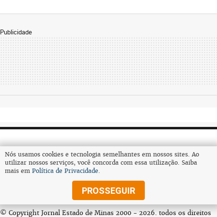
Publicidade
Nós usamos cookies e tecnologia semelhantes em nossos sites. Ao
utilizar nossos serviços, você concorda com essa utilização. Saiba
mais em
Política de Privacidade
.
Assine
PROSSEGUIR
© Copyright Jornal Estado de Minas 2000 - 2026. todos os direitos