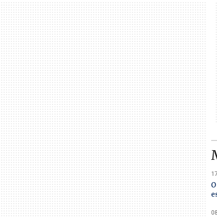
17
O
e
08