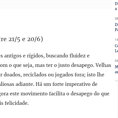
D
a
08
D
P
e 21/5 e 20/6)
14
C
L
s antigos e rígidos, buscando fluidez e
04
com o que seja, mas ter o justo desapego. Velhas
M
a
 doados, reciclados ou jogados fora; isto lhe
valiosas adiante. Há um forte imperativo de
agora este movimento facilita o desapego do que
s felicidade.