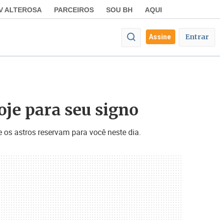
V ALTEROSA
PARCEIROS
SOU BH
AQUI
Entrar
Assine
oje para seu signo
 os astros reservam para você neste dia.