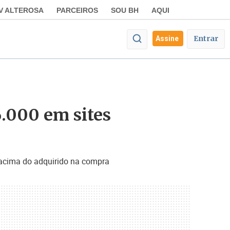
V ALTEROSA
PARCEIROS
SOU BH
AQUI
Entrar
Assine
6.000 em sites
r acima do adquirido na compra