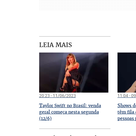
LEIA MAIS
20:23 - 11/06/2023
11:04 - 0
T
S
aylor Swift no Brasil: venda
hows de
geral começa nesta segunda
têm fila
(12/6)
pessoas 