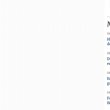
04
H
d
08
D
e
04
E
g
04
F
f