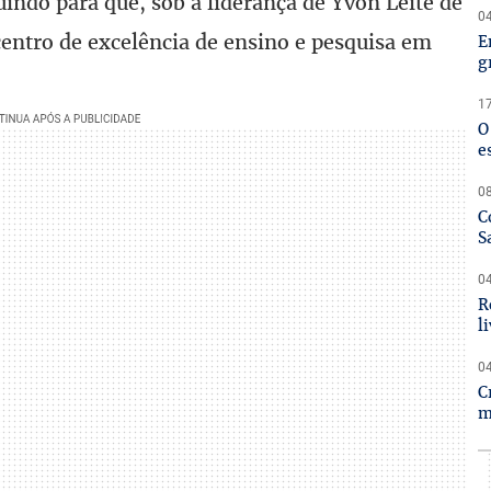
uindo para que, sob a liderança de Yvon Leite de
04
centro de excelência de ensino e pesquisa em
E
g
17
O
e
08
C
S
04
R
l
04
C
m