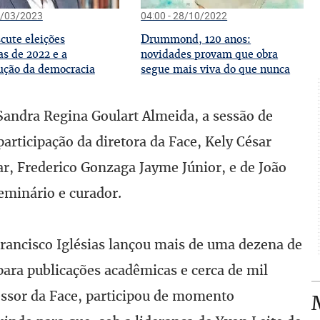
7/03/2023
04:00 - 28/10/2022
D
scute eleições
rummond, 120 anos:
as de 2022 e a
novidades provam que obra
ução da democracia
segue mais viva do que nunca
andra Regina Goulart Almeida, a sessão de
participação da diretora da Face, Kely César
ar, Frederico Gonzaga Jayme Júnior, e de João
eminário e curador.
Francisco Iglésias lançou mais de uma dezena de
 para publicações acadêmicas e cerca de mil
fessor da Face, participou de momento