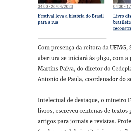
04:00 - 26/04/2023
04:00 - 1
F
L
estival leva a história do Brasil
ivro di
para a rua
brasileir
reconstr
Com presença da reitora da UFMG, S
abertura se iniciará às 9h30, com a 
Martins Paiva, do diretor do Cedepl
Antonio de Paula, coordenador do s
Intelectual de destaque, o mineiro 
livros, escreveu centenas de textos
artigos para jornais e revistas. Pro