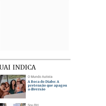
UAI INDICA
O Mundo Autista
A Boca do Diabo: A
pretensão que apagou
a diversão
Sou BH