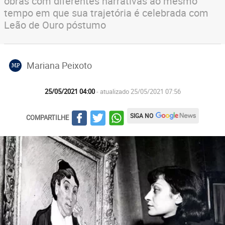
obras com diferentes narrativas ao mesmo
tempo em que sua trajetória é celebrada com
Leão de Ouro póstumo
Mariana Peixoto
MP
25/05/2021 04:00
- atualizado 25/05/2021 07:56
SIGA NO
COMPARTILHE