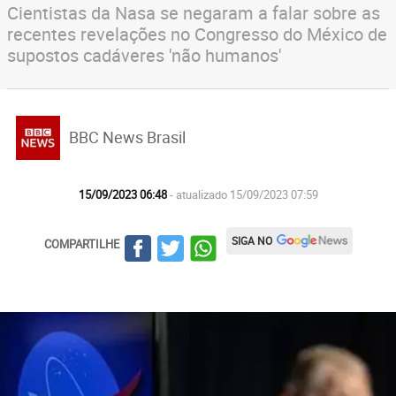
Cientistas da Nasa se negaram a falar sobre as
recentes revelações no Congresso do México de
supostos cadáveres 'não humanos'
BBC News Brasil
15/09/2023 06:48
- atualizado 15/09/2023 07:59
SIGA NO
COMPARTILHE