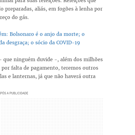
nimal para suas refeições. Refeições que
o preparadas, aliás, em fogões à lenha por
reço do gás.
ém: Bolsonaro é o anjo da morte; o
da desgraça; o sócio da COVID-19
- que ninguém duvide -, além dos milhões
da por falta de pagamento, teremos outros
s e lanternas, já que não haverá outra