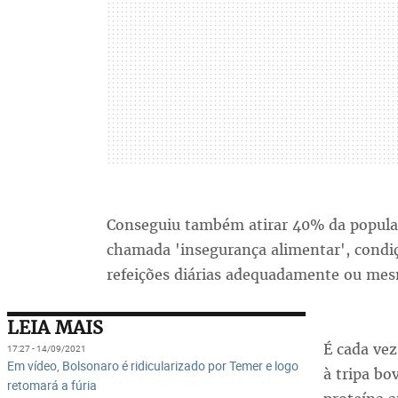
Conseguiu também atirar 40% da populaçã
chamada 'insegurança alimentar', condi
refeições diárias adequadamente ou mes
LEIA MAIS
É cada vez
17:27 - 14/09/2021
Em vídeo, Bolsonaro é ridicularizado por Temer e logo
à tripa bo
retomará a fúria