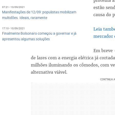
proteína a
estão send
07:21 - 13/09/2021
Manifestações de 12/09: populistas mobilizam
causa do p
multidões. Ideais, raramente
Leia tamb
17:10 - 10/09/2021
Finalmente Bolsonaro começou a governar e já
mercador 
apresentou algumas soluções
Em breve 
de lares com a energia elétrica já corta
milhões iluminando os cômodos, com vela
alternativa viável.