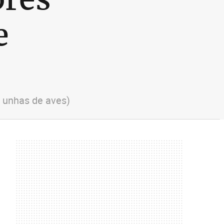
e
 unhas de aves)