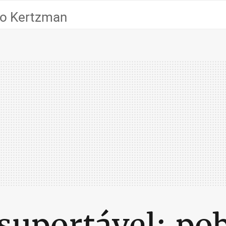
do Kertzman
nsuportável: po