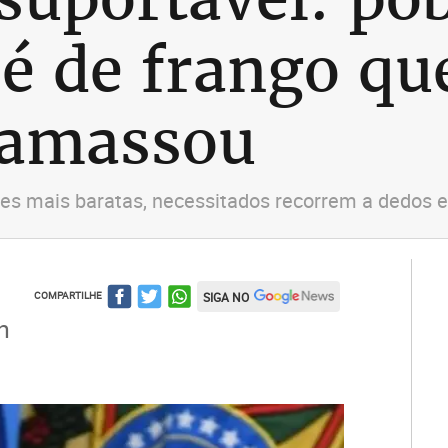
é de frango qu
 amassou
es mais baratas, necessitados recorrem a dedos e
COMPARTILHE
SIGA NO
n