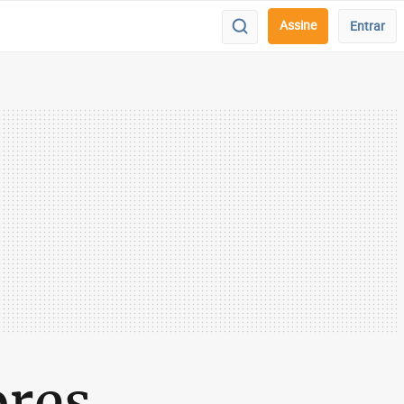
Assine
Entrar
bres