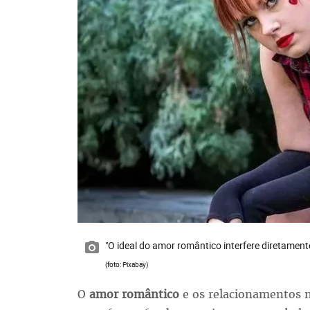
"O ideal do amor romântico interfere diretament
(foto: Pixabay)
O
amor romântico
e os relacionamentos n