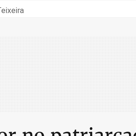
Teixeira
r no patriarca