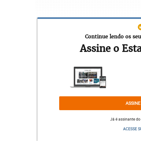
Continue lendo os seu
Assine o Est
ASSINE
Já é assinante do
Apesar de os textos bíblicos afirmarem q
ACESSE S
e a mulher um para o outro, até que o pe