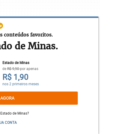
s conteúdos favoritos.
ado de Minas.
Estado de Minas
de
R$ 9,90
por apenas
R$ 1,90
nos 2 primeiros meses
 AGORA
 Estado de Minas?
ue desde o princípio “Deus criou o homem
UA CONTA
cado os corrompeu” (Gn 1:27; 2:21-25),