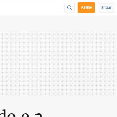
Assine
Entrar
do e a