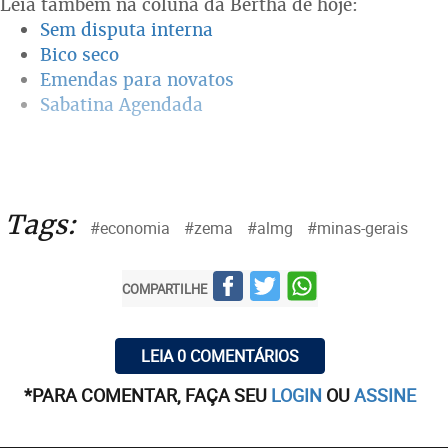
Leia também na coluna da Bertha de hoje:
Sem disputa interna
Bico seco
Emendas para novatos
Sabatina Agendada
Tags:
#economia
#zema
#almg
#minas-gerais
COMPARTILHE
LEIA 0 COMENTÁRIOS
*PARA COMENTAR, FAÇA SEU
LOGIN
OU
ASSINE