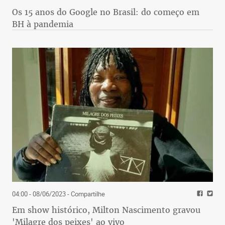
Os 15 anos do Google no Brasil: do começo em
BH à pandemia
04:00 - 08/06/2023
- Compartilhe
Em show histórico, Milton Nascimento gravou
'Milagre dos peixes' ao vivo