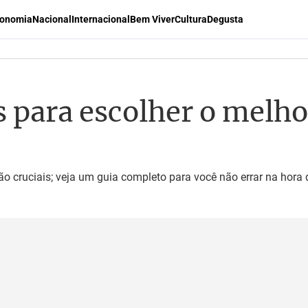
onomia
Nacional
Internacional
Bem Viver
Cultura
Degusta
s para escolher o melh
são cruciais; veja um guia completo para você não errar na hora