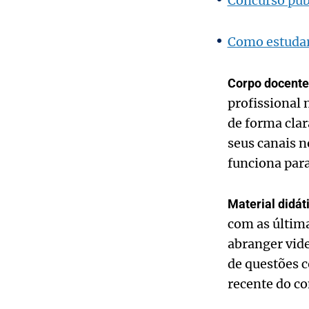
Concurso públ
Como estudar 
Corpo docente
profissional
de forma clar
seus canais n
funciona para
Material didát
com as última
abranger vide
de questões 
recente do co