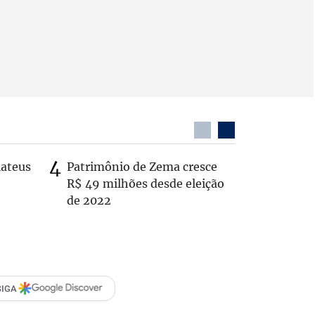
Mateus
Patrimônio de Zema cresce
Casal é 
R$ 49 milhões desde eleição
com o c
de 2022
em rodo
SIGA