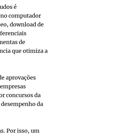
tudos é
o no computador
deo, download de
ferenciais
amentas de
ncia que otimiza a
 de aprovações
s empresas
or concursos da
do desempenho da
as. Por isso, um