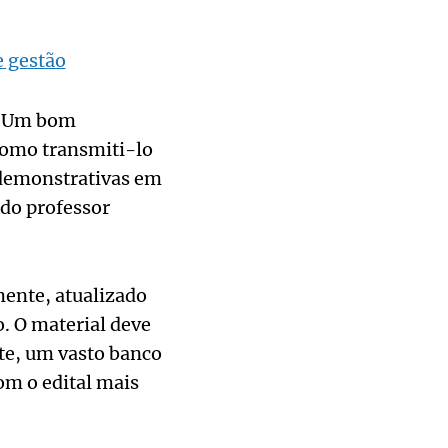
e gestão
s. Um bom
como transmiti-lo
s demonstrativas em
 do professor
mente, atualizado
o. O material deve
te, um vasto banco
om o edital mais