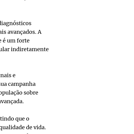
diagnósticos
ais avançados. A
e é um forte
ular indiretamente
nais e
r sua campanha
população sobre
avançada.
itindo que o
qualidade de vida.