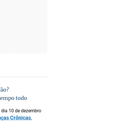
ção?
 tempo todo
o dia 10 de dezembro
ças Crônicas
,