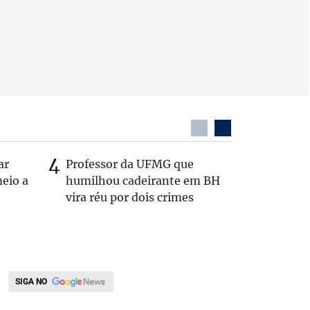
ar
Professor da UFMG que
Após anú
eio a
humilhou cadeirante em BH
Carlos B
vira réu por dois crimes
Zema: 'Q
SIGA NO