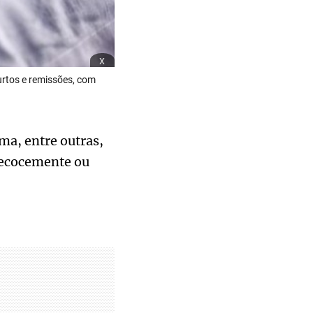
x
urtos e remissões, com
ma, entre outras,
recocemente ou