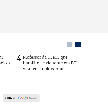
ar
Professor da UFMG que
Casal é 
eio a
humilhou cadeirante em BH
com o c
vira réu por dois crimes
em rodo
SIGA NO