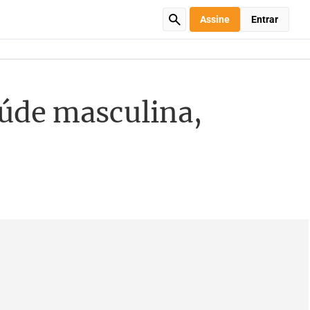
Assine
Entrar
aúde masculina,