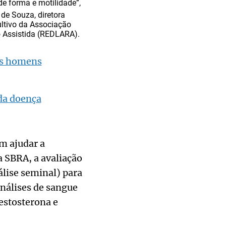
e forma e motilidade”,
de Souza, diretora
tivo da Associação
o Assistida (REDLARA).
 os homens
da doença
m ajudar a
a SBRA, a avaliação
lise seminal) para
análises de sangue
testosterona e