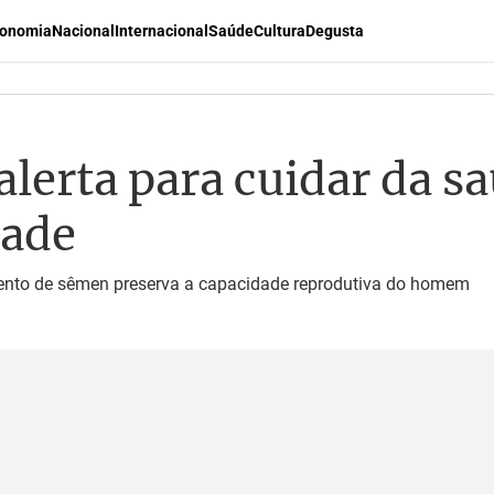
onomia
Nacional
Internacional
Saúde
Cultura
Degusta
lerta para cuidar da s
dade
nto de sêmen preserva a capacidade reprodutiva do homem