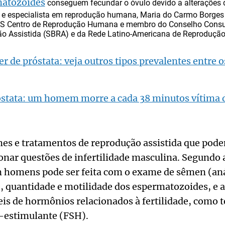
atozoides
conseguem fecundar o óvulo devido a alterações d
a e especialista em reprodução humana, Maria do Carmo Borges 
S Centro de Reprodução Humana e membro do Conselho Consul
ção Assistida (SBRA) e da Rede Latino-Americana de Reproduçã
r de próstata: veja outros tipos prevalentes entre
óstata: um homem morre a cada 38 minutos vítima 
es e tratamentos de reprodução assistida que pode
ionar questões de infertilidade masculina. Segundo 
em homens pode ser feita com o exame de sêmen (aná
e, quantidade e motilidade dos espermatozoides, e 
veis de hormônios relacionados à fertilidade, como 
-estimulante (FSH).