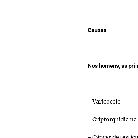
Causas
Nos homens, as princ
- Varicocele
- Criptorquidia na
- Câncer de testíc