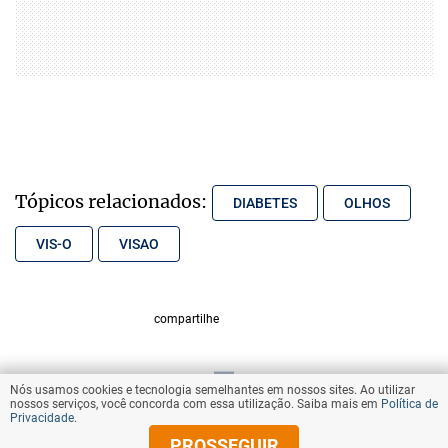
Tópicos relacionados:
DIABETES
OLHOS
VIS-O
VISAO
compartilhe
Nós usamos cookies e tecnologia semelhantes em nossos sites. Ao utilizar
VOLTAR AO TOPO
nossos serviços, você concorda com essa utilização. Saiba mais em
Política de
Privacidade
.
PROSSEGUIR
© Copyright 2025 Diários Associados