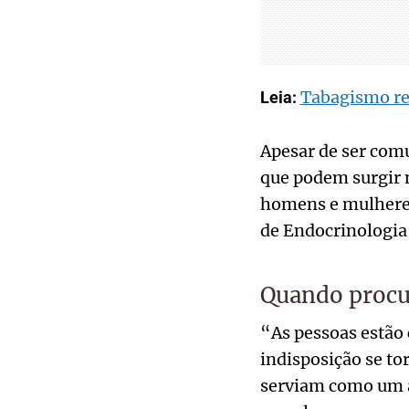
Tabagismo re
Leia:
Apesar de ser comu
que podem surgir n
homens e mulheres,
de Endocrinologia
Quando procu
“As pessoas estão 
indisposição se to
serviam como um al