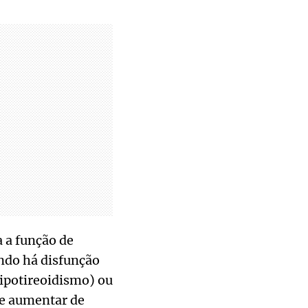
a a função de
ando há disfunção
hipotireoidismo) ou
de aumentar de