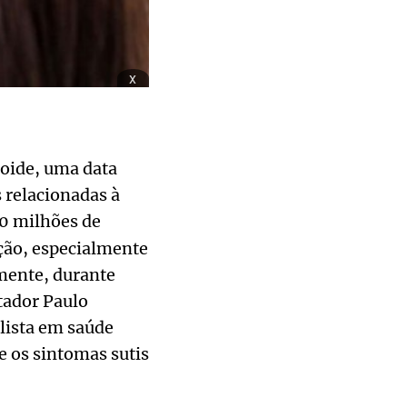
x
oide, uma data
 relacionadas à
0 milhões de
ção, especialmente
mente, durante
tador Paulo
lista em saúde
e os sintomas sutis