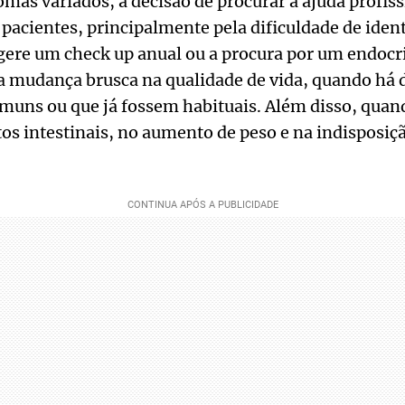
omas variados, a decisão de procurar a ajuda profiss
pacientes, principalmente pela dificuldade de identi
ugere um check up anual ou a procura por um endoc
a mudança brusca na qualidade de vida, quando há 
comuns ou que já fossem habituais. Além disso, qu
s intestinais, no aumento de peso e na indisposiçã