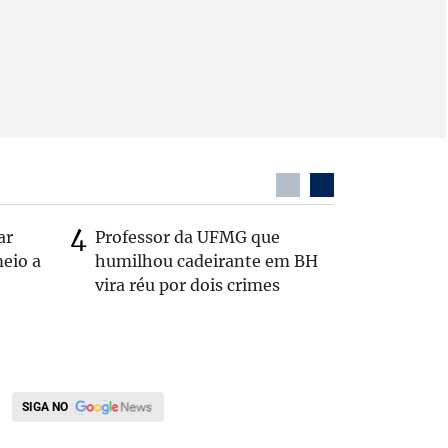
ar
Professor da UFMG que
Casal é 
eio a
humilhou cadeirante em BH
com o c
vira réu por dois crimes
em rodo
SIGA NO