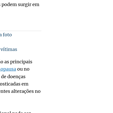
s podem surgir em
 foto
 vítimas
o as principais
opausa
ou no
o de doenças
nosticadas em
entes alterações no