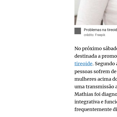
Problemas na tireoi
crédito: Freepik
No próximo sábado
destinada a promov
tireoide
. Segundo 
pessoas sofrem de
mulheres acima do
uma transmissão a
Mathias foi diagn
integrativa e func
frequentemente di