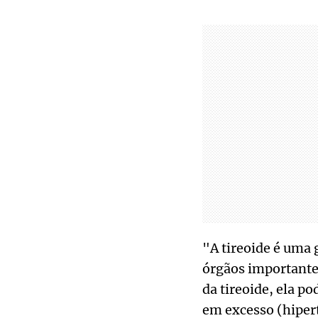
"A tireoide é uma 
órgãos importantes
da tireoide, ela p
em excesso (hiper