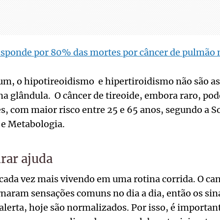
sponde por 80% das mortes por câncer de pulmão n
m, o hipotireoidismo e hipertiroidismo não são as
a glândula. O câncer de tireoide, embora raro, po
 com maior risco entre 25 e 65 anos, segundo a So
 e Metabologia.
rar ajuda
cada vez mais vivendo em uma rotina corrida. O can
rnaram sensações comuns no dia a dia, então os sin
erta, hoje são normalizados. Por isso, é importan