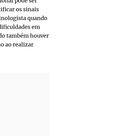
ional pode ser
ficar os sinais
rinologista quando
dificuldades em
ando também houver
o ao realizar