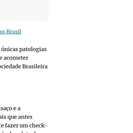
o Brasil
 únicas patologias
de acometer
ciedade Brasileira
saço e a
ais que antes
te fazer um check-