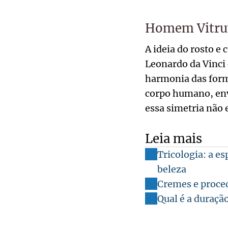
Homem Vitru
A ideia do rosto e
Leonardo da Vinci 
harmonia das forma
corpo humano, env
essa simetria não 
Leia mais
Tricologia: a e
beleza
Cremes e proce
Qual é a duraçã