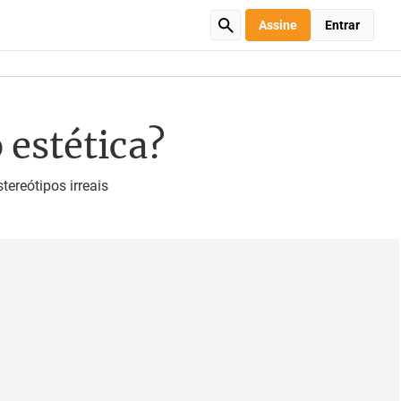
Assine
Entrar
 estética?
tereótipos irreais