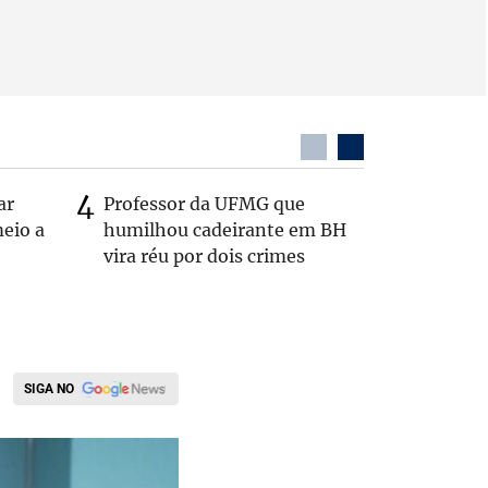
ar
Professor da UFMG que
Após anú
eio a
humilhou cadeirante em BH
Carlos B
vira réu por dois crimes
Zema: 'Q
SIGA NO