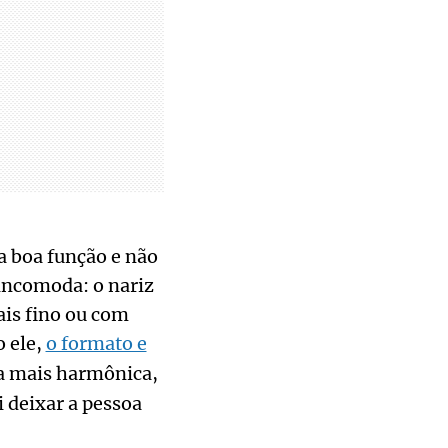
a boa função e não
incomoda: o nariz
ais fino ou com
o ele,
o formato e
a mais harmônica,
i deixar a pessoa