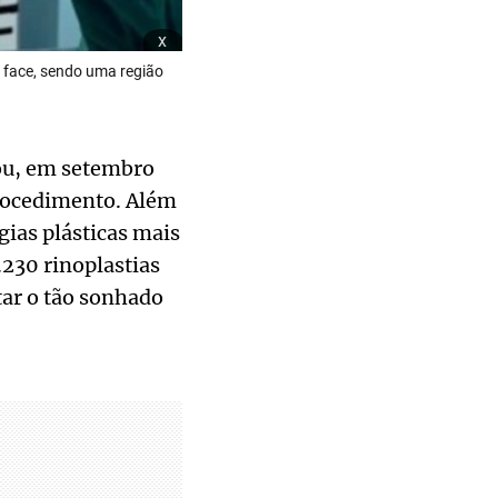
x
 face, sendo uma região
gou, em setembro
procedimento. Além
gias plásticas mais
230 rinoplastias
tar o tão sonhado