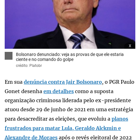
x
Bolsonaro denunciado: veja as provas de que ele estaria
ciente e no comando do golpe
crédito: Platobr
Em sua
denúncia contra Jair Bolsonaro
, o PGR Paulo
Gonet desenha
em detalhes
como a suposta
organização criminosa liderada pelo ex-presidente
atuou desde 29 de junho de 2021 em uma estratégia
para desacreditar as eleições, que evoluiu a
planos
frustrados para matar Lula, Geraldo Alckmin e
Alexandre de Moraes
após o revés eleitoral de 2022