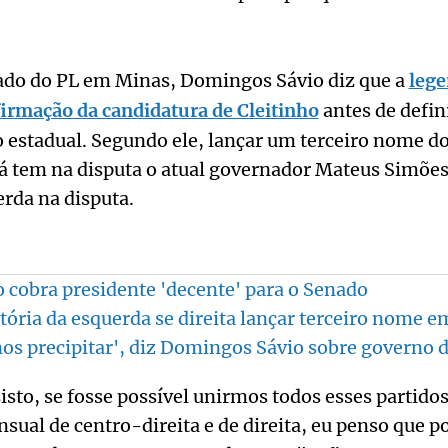
iado do PL em Minas, Domingos Sávio diz que a
lege
irmação da candidatura de Cleitinho
antes de defin
o estadual. Segundo ele, lançar um terceiro nome 
já tem na disputa o atual governador Mateus Simões
erda na disputa.
cobra presidente 'decente' para o Senado
itória da esquerda se direita lançar terceiro nome 
s precipitar', diz Domingos Sávio sobre governo 
nsisto, se fosse possível unirmos todos esses partid
sual de centro-direita e de direita, eu penso que p