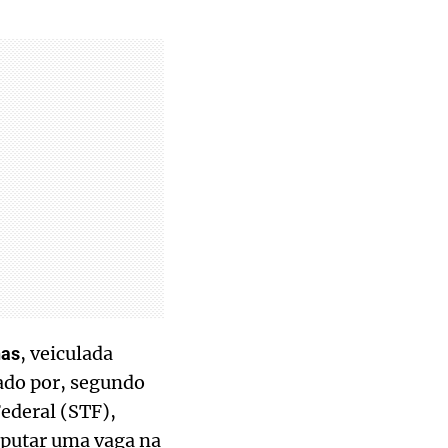
, veiculada
nas
ado por, segundo
Federal (STF),
sputar uma vaga na