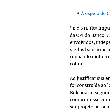
À espera de C
"E o STF fica impu
da CPI do Banco Ma
envolvidos, indepe
sigilos bancários, 
roubando dinheiro 
cobra.
Ao justificar sua 
foi construída ao l
Bolsonaro. Segund
compromisso com 
ser projeto pessoal