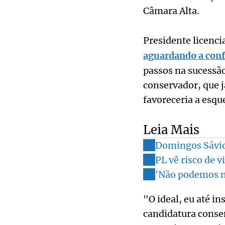
Câmara Alta.
Presidente licenc
aguardando a conf
passos na sucessã
conservador, que 
favoreceria a esqu
Leia Mais
Domingos Sávio 
PL vê risco de v
'Não podemos no
"O ideal, eu até i
candidatura consen