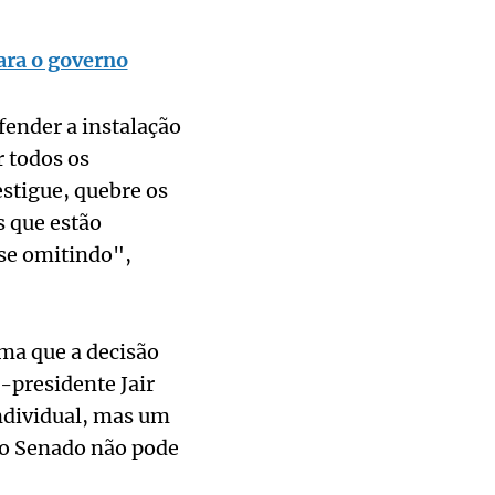
ara o governo
fender a instalação
 todos os
stigue, quebre os
s que estão
 se omitindo",
rma que a decisão
x-presidente Jair
ndividual, mas um
o Senado não pode