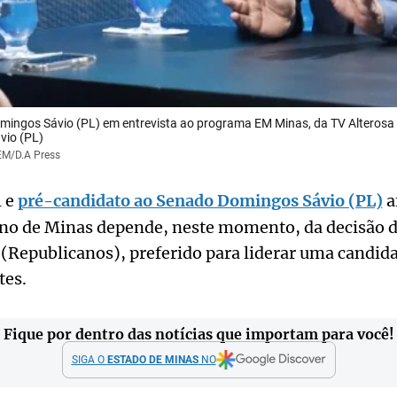
mingos Sávio (PL) em entrevista ao programa EM Minas, da TV Alterosa
vio (PL)
/EM/D.A Press
l e
pré-candidato ao Senado Domingos Sávio (PL)
a
rno de Minas depende, neste momento, da decisão 
(Republicanos), preferido para liderar uma candida
tes.
Fique por dentro das notícias que importam para você!
SIGA O
ESTADO DE MINAS
NO