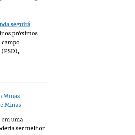
nda seguirá
ir os próximos
do campo
 (PSD),
em Minas
de Minas
os em uma
oderia ser melhor