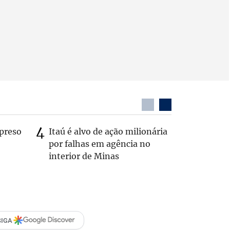
preso
Itaú é alvo de ação milionária
Dentista
por falhas em agência no
após ser
interior de Minas
caminhã
SIGA