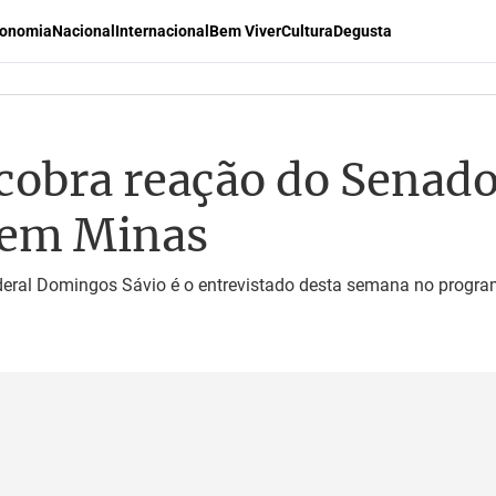
onomia
Nacional
Internacional
Bem Viver
Cultura
Degusta
cobra reação do Senad
l em Minas
deral Domingos Sávio é o entrevistado desta semana no progra