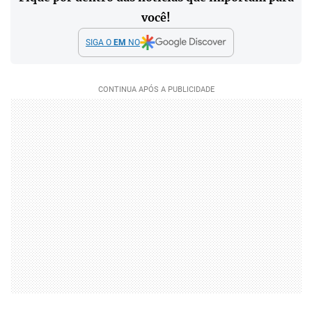
você!
SIGA O
EM
NO