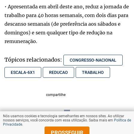
• Apresentada em abril deste ano, reduz a jornada de
trabalho para 40 horas semanais, com dois dias para
descanso semanais (de preferência aos sábados e
domingos) e sem qualquer tipo de redução na
remuneração.
Tópicos relacionados:
CONGRESSO-NACIONAL
ESCALA-6X1
REDUCAO
TRABALHO
compartilhe
Nós usamos cookies e tecnologia semelhantes em nossos sites. Ao utilizar
VOLTAR AO TOPO
nossos serviços, você concorda com essa utilização. Saiba mais em
Política de
Privacidade
.
PROSSEGUIR
© Copyright 2026 Diários Associados