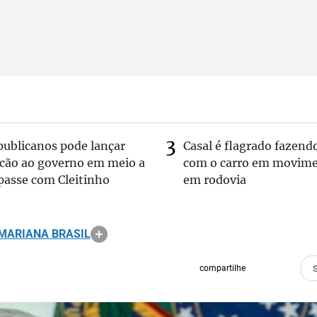
publicanos pode lançar
Casal é flagrado fazend
lcão ao governo em meio a
com o carro em movim
passe com Cleitinho
em rodovia
MARIANA BRASIL
compartilhe