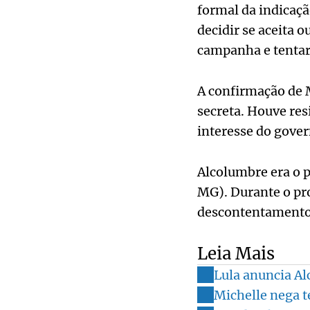
formal da indicaçã
decidir se aceita 
campanha e tentar
A confirmação de 
secreta. Houve res
interesse do gover
Alcolumbre era o 
MG). Durante o pro
descontentamento 
Leia Mais
Lula anuncia Al
Michelle nega te