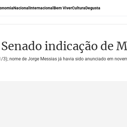
onomia
Nacional
Internacional
Bem Viver
Cultura
Degusta
ao Senado indicação de 
31/3); nome de Jorge Messias já havia sido anunciado em nove