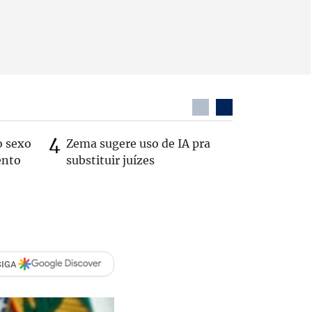
o sexo
Zema sugere uso de IA pra
Patrimôn
ento
substituir juízes
R$ 49 mi
de 2022
SIGA