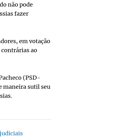
ado não pode
ssias fazer
adores, em votação
 contrárias ao
o Pacheco (PSD-
 maneira sutil seu
sias.
judiciais