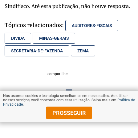
Sindifisco. Até esta publicação, não houve resposta.
Tópicos relacionados:
AUDITORES-FISCAIS
DIVIDA
MINAS-GERAIS
SECRETARIA-DE-FAZENDA
ZEMA
compartilhe
Nós usamos cookies e tecnologia semelhantes em nossos sites. Ao utilizar
VOLTAR AO TOPO
nossos serviços, você concorda com essa utilização. Saiba mais em
Política de
Privacidade
.
PROSSEGUIR
© Copyright 2025 Diários Associados
Todos os direitos reservados.