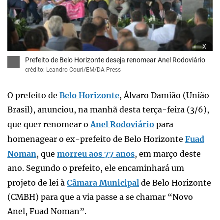
x
Prefeito de Belo Horizonte deseja renomear Anel Rodoviário
crédito: Leandro Couri/EM/DA Press
O prefeito de
Belo Horizonte
, Álvaro Damião (União
Brasil), anunciou, na manhã desta terça-feira (3/6),
que quer renomear o
Anel Rodoviário
para
homenagear o ex-prefeito de Belo Horizonte
Fuad
Noman
, que
morreu aos 77 anos
, em março deste
ano. Segundo o prefeito, ele encaminhará um
projeto de lei à
Câmara Municipal
de Belo Horizonte
(CMBH) para que a via passe a se chamar “Novo
Anel, Fuad Noman”.