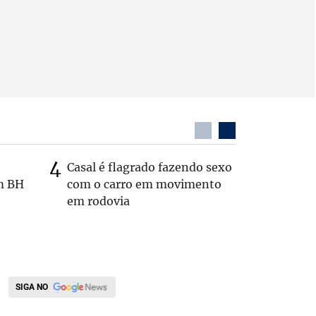
Casal é flagrado fazendo sexo
Zema sug
m BH
com o carro em movimento
substitui
em rodovia
SIGA NO