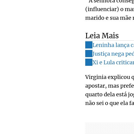
“A senhora consegu
(influenciar) o ma
marido e sua mãe 
Leia Mais
Leninha lança c
Justiça nega pe
Xi e Lula criti
Virginia explicou 
apostar, mas prefe
quarto dela está j
não sei o que ela 