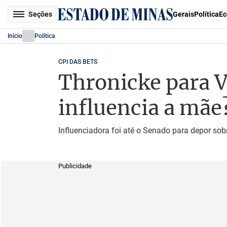
Seções
Gerais
Política
Ec
Início
Política
CPI DAS BETS
Thronicke para V
influencia a mãe
Influenciadora foi até o Senado para depor sob
Publicidade