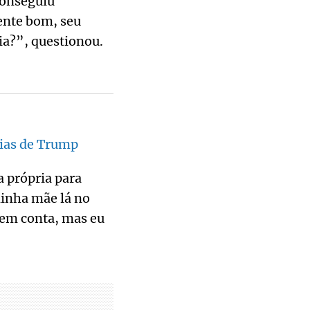
conseguiu
mente bom, seu
ia?”, questionou.
rias de Trump
a própria para
minha mãe lá no
 tem conta, mas eu