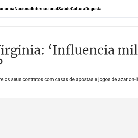
onomia
Nacional
Internacional
Saúde
Cultura
Degusta
irginia: ‘Influencia mi
?
re os seus contratos com casas de apostas e jogos de azar on-l