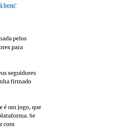
tá bem'
onada pelos
ores para
eus seguidores
enha firmado
e é um jogo, que
plataforma. Se
ar com