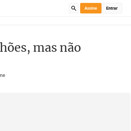
Assine
Entrar
lhões, mas não
ine