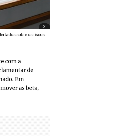
x
lertados sobre os riscos
e com a
rlamentar de
enado. Em
mover as bets,