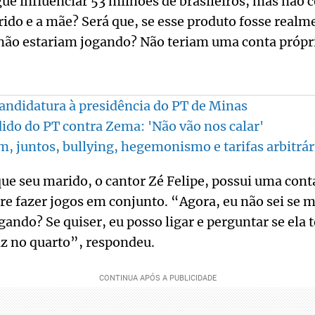
e influenciar 53 milhões de brasileiros, mas não 
rido e a mãe? Será que, se esse produto fosse real
não estariam jogando? Não teriam uma conta própr
andidatura à presidência do PT de Minas
dido do PT contra Zema: 'Não vão nos calar'
cam, juntos, bullying, hegemonismo e tarifas arbitrá
que seu marido, o cantor Zé Felipe, possui uma cont
re fazer jogos em conjunto. “Agora, eu não sei se 
ogando? Se quiser, eu posso ligar e perguntar se ela
faz no quarto”, respondeu.